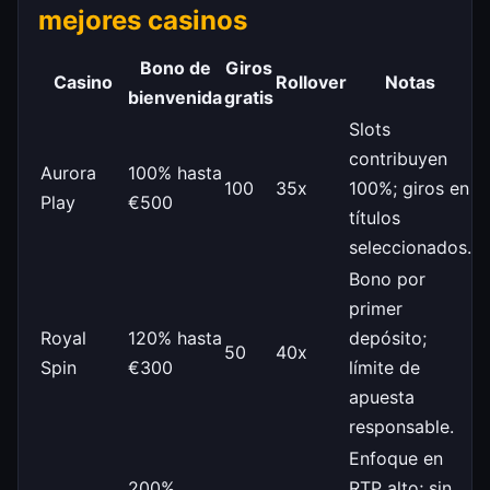
mejores casinos
Bono de
Giros
Casino
Rollover
Notas
bienvenida
gratis
Slots
contribuyen
Aurora
100% hasta
100
35x
100%; giros en
Play
€500
títulos
seleccionados.
Bono por
primer
Royal
120% hasta
depósito;
50
40x
Spin
€300
límite de
apuesta
responsable.
Enfoque en
200%
RTP alto; sin