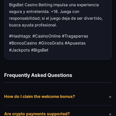
BigsBet Casino Betting impulsa una experiencia
segura y entretenida. +18. Juega con
responsabilidad; si el juego deja de ser divertido,
busca ayuda profesional.
#Hashtags: #CasinoOnline #Tragaperras
#BonosCasino #GirosGratis #Apuestas
#Jackpots #BigsBet
Frequently Asked Questions
How do I claim the welcome bonus?
Register an account and follow the bonus activation
Are crypto payments supported?
instructions inside your profile.