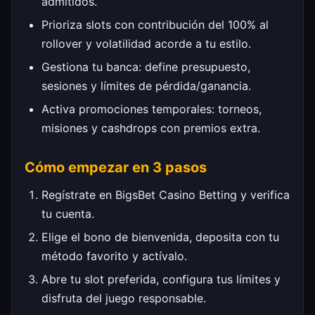
admitidos.
Prioriza slots con contribución del 100% al
rollover y volatilidad acorde a tu estilo.
Gestiona tu banca: define presupuesto,
sesiones y límites de pérdida/ganancia.
Activa promociones temporales: torneos,
misiones y cashdrops con premios extra.
Cómo empezar en 3 pasos
Regístrate en BigsBet Casino Betting y verifica
tu cuenta.
Elige el bono de bienvenida, deposita con tu
método favorito y actívalo.
Abre tu slot preferida, configura tus límites y
disfruta del juego responsable.