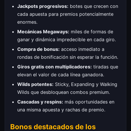
Jackpots progresivos:
botes que crecen con
cada apuesta para premios potencialmente
enormes.
Mecánicas Megaways:
miles de formas de
ganar y dinámica impredecible en cada giro.
Compra de bonus:
acceso inmediato a
rondas de bonificación sin esperar la función.
Giros gratis con multiplicadores:
tiradas que
elevan el valor de cada línea ganadora.
Wilds potentes:
Sticky, Expanding y Walking
Wilds que desbloquean combos premium.
Cascadas y respins:
más oportunidades en
una misma apuesta y rachas de premio.
Bonos destacados de los