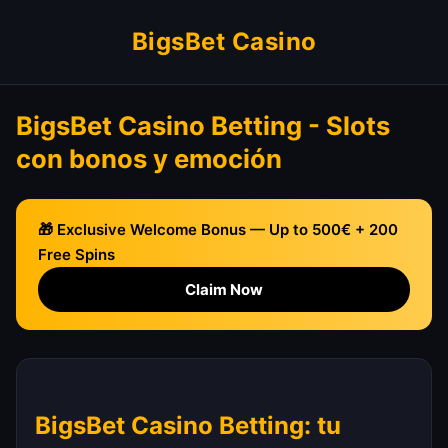
BigsBet Casino
BigsBet Casino Betting - Slots
con bonos y emoción
🎁 Exclusive Welcome Bonus — Up to 500€ + 200
Free Spins
Claim Now
BigsBet Casino Betting: tu