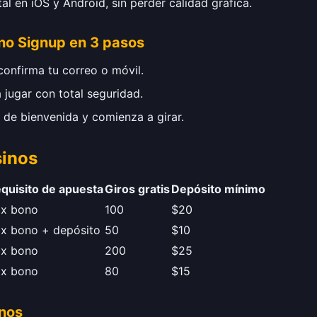
al en iOS y Android, sin perder calidad gráfica.
no Signup en 3 pasos
confirma tu correo o móvil.
jugar con total seguridad.
 de bienvenida y comienza a girar.
sinos
quisito de apuesta
Giros gratis
Depósito mínimo
x bono
100
$20
x bono + depósito
50
$10
x bono
200
$25
x bono
80
$15
onos