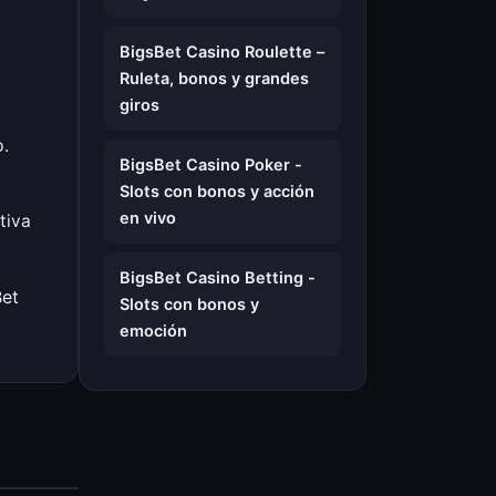
BigsBet Casino Roulette –
Ruleta, bonos y grandes
giros
o.
BigsBet Casino Poker -
Slots con bonos y acción
en vivo
tiva
BigsBet Casino Betting -
Bet
Slots con bonos y
emoción