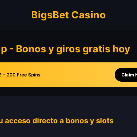
BigsBet Casino
p - Bonos y giros gratis hoy
 + 200 Free Spins
Claim
u acceso directo a bonos y slots