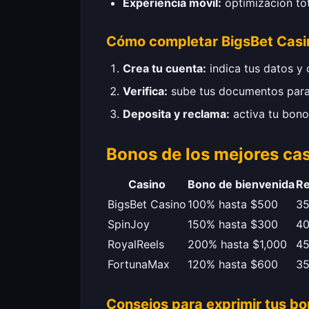
Experiencia móvil:
optimización tot
Cómo completar BigsBet Casi
Crea tu cuenta:
indica tus datos y 
Verifica:
sube tus documentos para 
Deposita y reclama:
activa tu bono
Bonos de los mejores ca
Casino
Bono de bienvenida
Re
BigsBet Casino
100% hasta $500
35
SpinJoy
150% hasta $300
40
RoyalReels
200% hasta $1,000
45
FortunaMax
120% hasta $600
35
Consejos para exprimir tus b